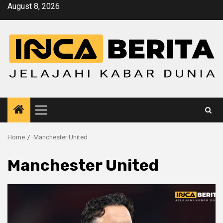
Skip
August 8, 2026
to
content
Primary
Menu
Home
Manchester United
Manchester United