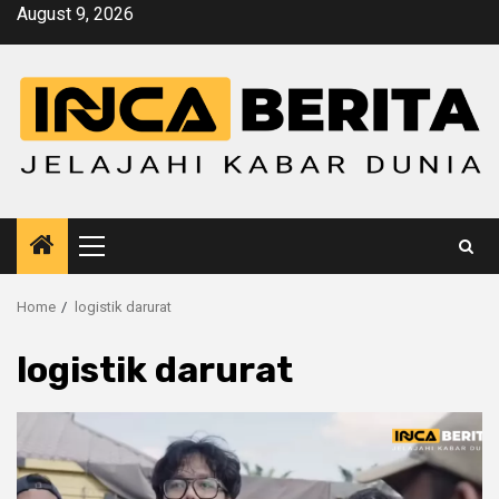
Skip
August 9, 2026
to
content
Primary
Menu
Home
logistik darurat
logistik darurat