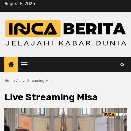
Skip
August 8, 2026
to
content
Primary
Menu
Home
Live Streaming Misa
Live Streaming Misa