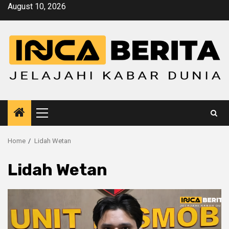
Skip
August 10, 2026
to
content
Primary
Menu
Home
Lidah Wetan
Lidah Wetan