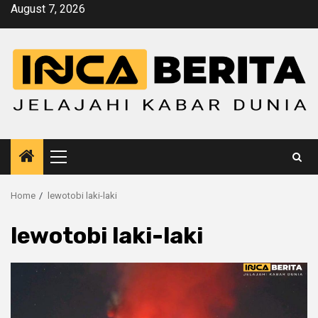
Skip
August 7, 2026
to
content
Primary
Menu
Home
lewotobi laki-laki
lewotobi laki-laki