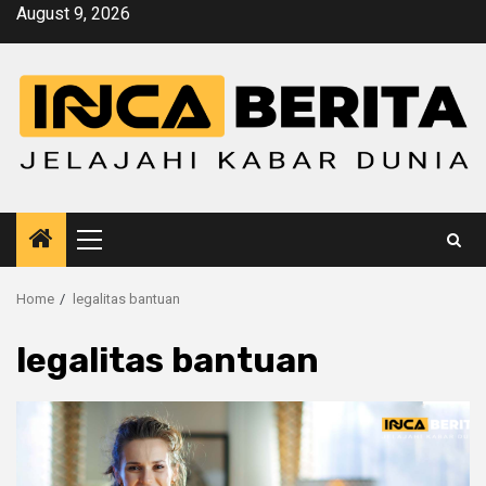
Skip
August 9, 2026
to
content
Primary
Menu
Home
legalitas bantuan
legalitas bantuan