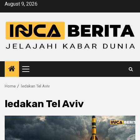
Skip
August 9, 2026
to
content
Primary
Menu
Home
ledakan Tel Aviv
ledakan Tel Aviv