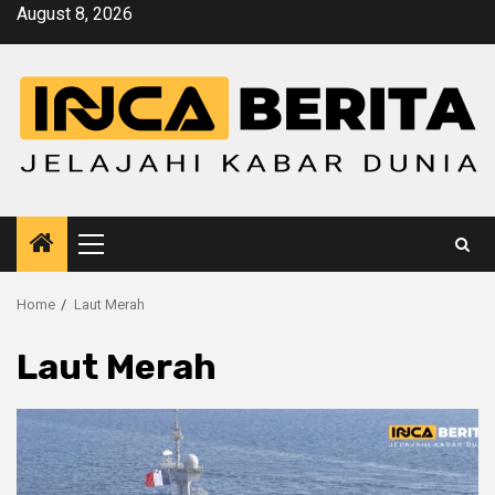
Skip
August 8, 2026
to
content
Primary
Menu
Home
Laut Merah
Laut Merah