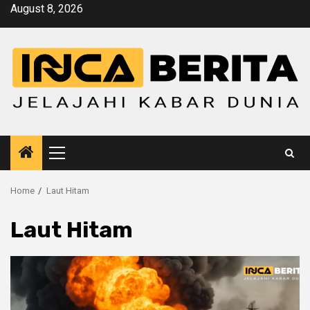
Skip
August 8, 2026
to
content
Primary
Menu
Home
Laut Hitam
Laut Hitam