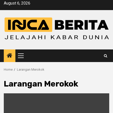
Skip
August 6, 2026
to
content
Primary
Menu
Home
Larangan Merokok
Larangan Merokok