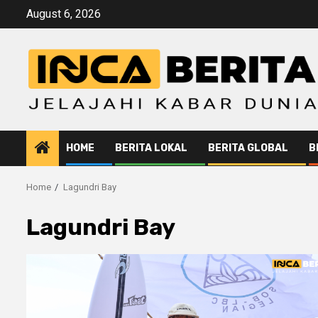
Skip
August 6, 2026
to
content
HOME
BERITA LOKAL
BERITA GLOBAL
B
Home
Lagundri Bay
Lagundri Bay