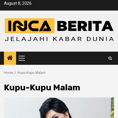
Skip
August 8, 2026
to
content
Primary
Menu
Home
Kupu-Kupu Malam
Kupu-Kupu Malam