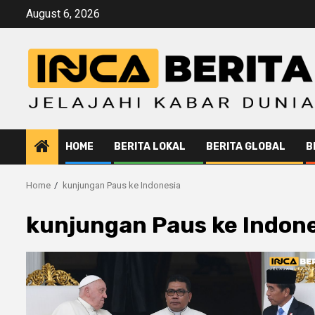
Skip
August 6, 2026
to
content
HOME
BERITA LOKAL
BERITA GLOBAL
B
Home
kunjungan Paus ke Indonesia
kunjungan Paus ke Indon