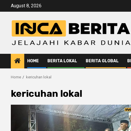
Skip
August 8, 2026
to
content
HOME
BERITA LOKAL
BERITA GLOBAL
B
Home
kericuhan lokal
kericuhan lokal