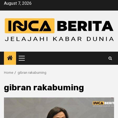
Skip
August 7, 2026
to
content
Primary
Menu
Home
gibran rakabuming
gibran rakabuming