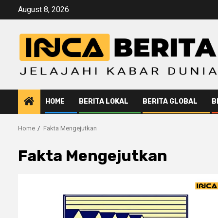
Skip
August 8, 2026
to
content
HOME
BERITA LOKAL
BERITA GLOBAL
B
Home
Fakta Mengejutkan
Fakta Mengejutkan