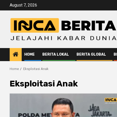
Skip
August 7, 2026
to
content
HOME
BERITA LOKAL
BERITA GLOBAL
B
Home
Eksploitasi Anak
Eksploitasi Anak