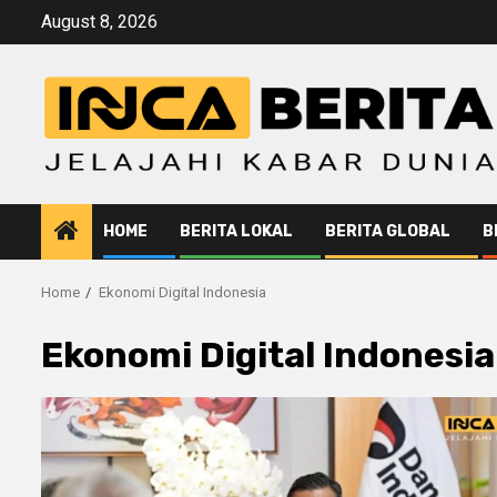
Skip
August 8, 2026
to
content
HOME
BERITA LOKAL
BERITA GLOBAL
B
Home
Ekonomi Digital Indonesia
Ekonomi Digital Indonesia