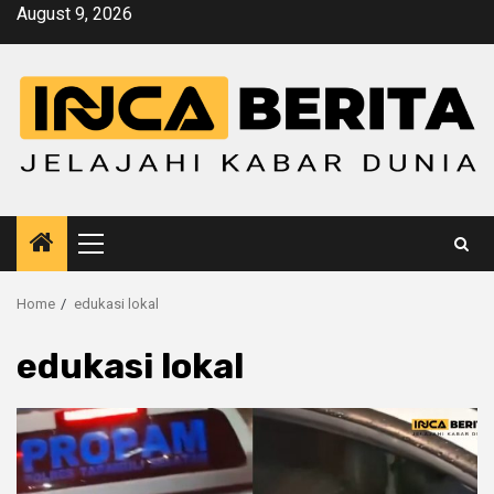
Skip
August 9, 2026
to
content
Primary
Menu
Home
edukasi lokal
edukasi lokal