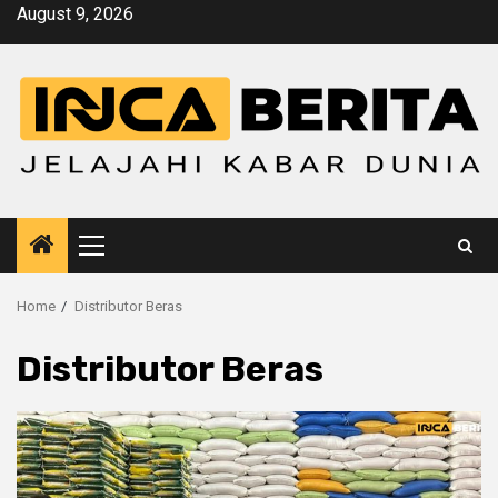
Skip
August 9, 2026
to
content
Primary
Menu
Home
Distributor Beras
Distributor Beras