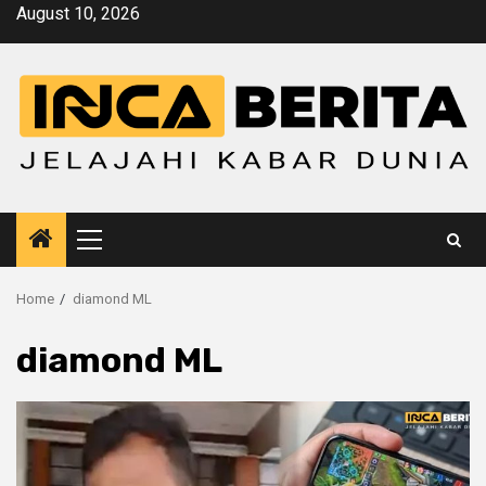
Skip
August 10, 2026
to
content
Primary
Menu
Home
diamond ML
diamond ML