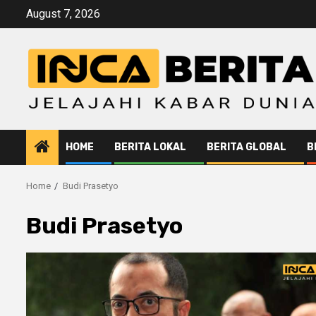
Skip
August 7, 2026
to
content
HOME
BERITA LOKAL
BERITA GLOBAL
B
Home
Budi Prasetyo
Budi Prasetyo