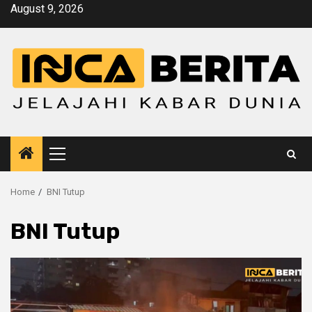
Skip
August 9, 2026
to
content
Primary
Menu
Home
BNI Tutup
BNI Tutup