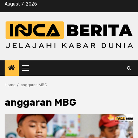
Skip
August 7, 2026
to
content
Primary
Menu
Home
anggaran MBG
anggaran MBG