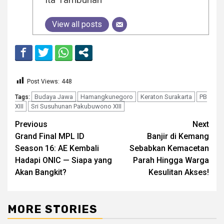
View all posts
Post Views:
448
Budaya Jawa
Hamangkunegoro
Keraton Surakarta
PB
Tags:
XIII
Sri Susuhunan Pakubuwono XIII
Continue
Previous
Next
Grand Final MPL ID
Banjir di Kemang
Reading
Season 16: AE Kembali
Sebabkan Kemacetan
Hadapi ONIC — Siapa yang
Parah Hingga Warga
Akan Bangkit?
Kesulitan Akses!
MORE STORIES