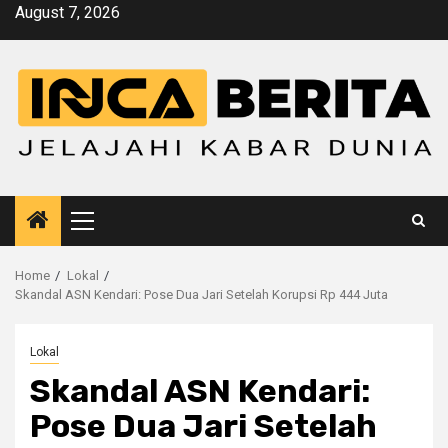
Skip
August 7, 2026
to
content
Primary
Menu
Home
Lokal
Skandal ASN Kendari: Pose Dua Jari Setelah Korupsi Rp 444 Juta
Lokal
Skandal ASN Kendari:
Pose Dua Jari Setelah