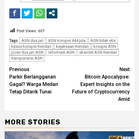
Post Views:
607
ASN dua jari
ASN korupsi 444 juta
ASN tidak etis
Tags:
kasus korupsi Kendari
kejaksaan Kendari
korupsi ASN
pose dua jari ASN
reformasi ASN
skandal ASN Kendari
transparansi ASN
Continue
Previous
Next
Parkir Berlangganan
Bitcoin Apocalypse:
Reading
Gagal? Warga Medan
Expert Insights on the
Tetap Ditarik Tunai
Future of Cryptocurrency
Amid
MORE STORIES