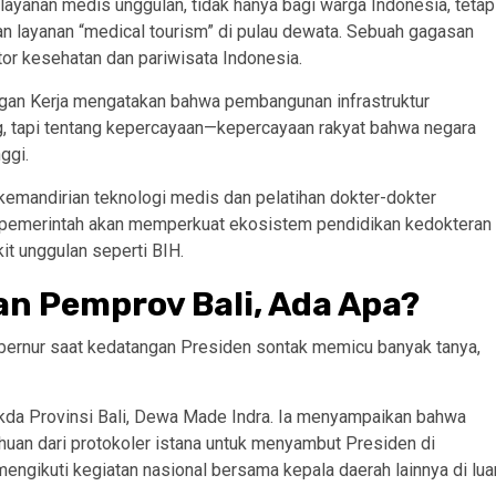
 layanan medis unggulan, tidak hanya bagi warga Indonesia, tetap
kan layanan “medical tourism” di pulau dewata. Sebuah gagasan
or kesehatan dan pariwisata Indonesia.
gan Kerja mengatakan bahwa pembangunan infrastruktur
ng, tapi tentang kepercayaan—kepercayaan rakyat bahwa negara
ggi.
emandirian teknologi medis dan pelatihan dokter-dokter
, pemerintah akan memperkuat ekosistem pendidikan kedokteran
it unggulan seperti BIH.
an Pemprov Bali, Ada Apa?
ubernur saat kedatangan Presiden sontak memicu banyak tanya,
ekda Provinsi Bali, Dewa Made Indra. Ia menyampaikan bahwa
uan dari protokoler istana untuk menyambut Presiden di
ngikuti kegiatan nasional bersama kepala daerah lainnya di lua