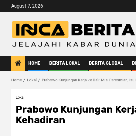
Skip
August 7, 2026
to
content
HOME
BERITA LOKAL
BERITA GLOBAL
B
Home
Lokal
Prabowo Kunjungan Kerja ke Bali: Misi Peresmian, Isu
Lokal
Prabowo Kunjungan Kerja 
Kehadiran