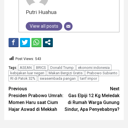
Putri Huahua
View all posts
Post Views:
543
ASEAN
BRICS
Donald Trump
ekonomi indonesia
Tags:
kebijakan luar negeri
Makan Bergizi Gratis
Prabowo Subianto
RI di Patok 32%
swasembada pangan
tarif impor
Continue
Previous
Next
Presiden Prabowo Umrah:
Gas Elpiji 12 Kg Meledak
Reading
Momen Haru saat Cium
di Rumah Warga Gunung
Hajar Aswad di Mekkah
Sindur, Apa Penyebabnya?