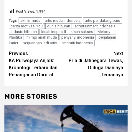
Post Views:
1,994
aktris muda
artis muda Indonesia
artis pendatang baru
Tags:
cerita motivasi You
dunia hiburan
entertainment Indonesia
industri hiburan
kisah inspiratif
kisah sukses
Melody
Plastika
mimpi anak muda
penyanyi indonesia
perjalanan
karier
perjuangan jadi artis
selebriti Indonesia
Continue
Previous
Next
KA Purwojaya Anjlok:
Pria di Jatinegara Tewas,
Reading
Kronologi Terbaru dan
Diduga Dianiaya
Penanganan Darurat
Temannya
MORE STORIES