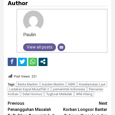
Author
Paulin
View all posts
Post Views:
221
Berita Maritim
Insiden Maritim
KBRI
Keselamatan Laut
Tags:
Ledakan Kapal Musaffah 2
pemerintah Indonesia
Pencarian
Korban
Selat Hormuz
Tugboat Meledak
WNI Hilang
Continue
Previous
Next
Penangguhan Masalah
Korban Longsor Bantar
Reading