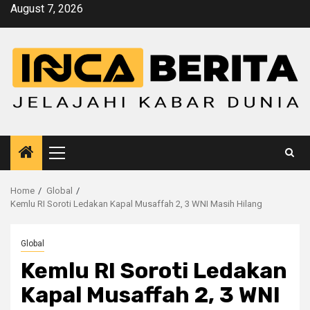
Skip
August 7, 2026
to
content
Primary
Menu
Home
Global
Kemlu RI Soroti Ledakan Kapal Musaffah 2, 3 WNI Masih Hilang
Global
Kemlu RI Soroti Ledakan
Kapal Musaffah 2, 3 WNI