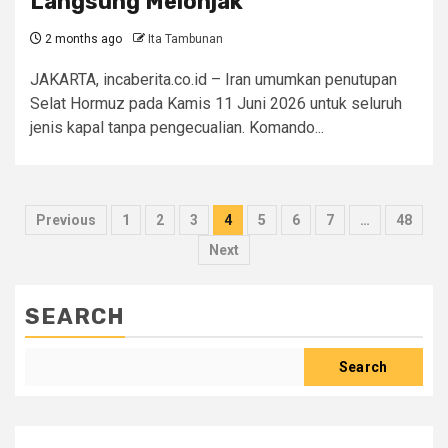
Langsung Melonjak
2 months ago
Ita Tambunan
JAKARTA, incaberita.co.id – Iran umumkan penutupan
Selat Hormuz pada Kamis 11 Juni 2026 untuk seluruh
jenis kapal tanpa pengecualian. Komando...
Posts
Previous
1
2
3
4
5
6
7
…
48
pagination
Next
SEARCH
Search