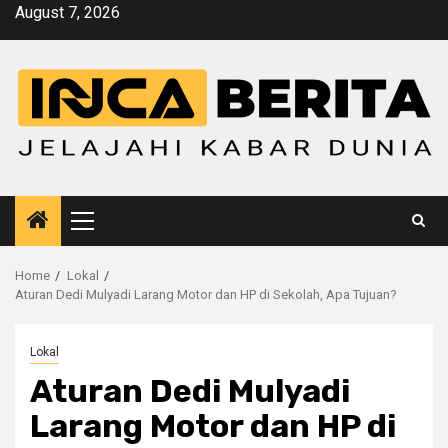
Skip
August 7, 2026
to
content
Primary
Menu
Home
Lokal
Aturan Dedi Mulyadi Larang Motor dan HP di Sekolah, Apa Tujuan?
Lokal
Aturan Dedi Mulyadi
Larang Motor dan HP di