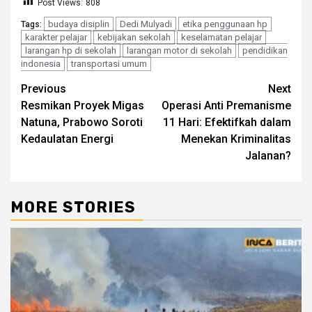
Post Views:
808
budaya disiplin
Dedi Mulyadi
etika penggunaan hp
Tags:
karakter pelajar
kebijakan sekolah
keselamatan pelajar
larangan hp di sekolah
larangan motor di sekolah
pendidikan
indonesia
transportasi umum
Continue
Previous
Next
Resmikan Proyek Migas
Operasi Anti Premanisme
Reading
Natuna, Prabowo Soroti
11 Hari: Efektifkah dalam
Kedaulatan Energi
Menekan Kriminalitas
Jalanan?
MORE STORIES