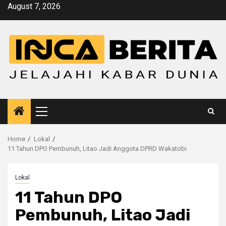
Skip
August 7, 2026
to
content
Primary
Menu
Home
Lokal
11 Tahun DPO Pembunuh, Litao Jadi Anggota DPRD Wakatobi
Lokal
11 Tahun DPO
Pembunuh, Litao Jadi