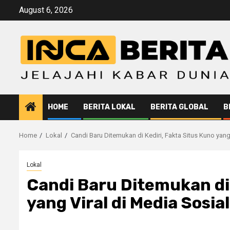
Skip
August 6, 2026
to
content
HOME
BERITA LOKAL
BERITA GLOBAL
B
Home
Lokal
Candi Baru Ditemukan di Kediri, Fakta Situs Kuno yang
Lokal
Candi Baru Ditemukan di 
yang Viral di Media Sosial